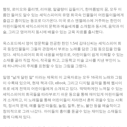
햄릿, 로미오와 줄리엣, 리어왕, 말괄량이 길들이기, 한여름밤의 꿈, 모두 이
름만 들어도 알수 있는 셰익스피어의 유명 희극속 인물들이 어린들이들에게
즐겁고 흥미있는 동요로 다가온다. 미국 로스 엔젤레스에 거주하는 한인이
어린이들에게 셰익스피어의 문학과 예술세계를 소개함과 동시에, 음악과 미
술, 그리고 영어까지 동시에 배울수 있는 교육 자료를 출시했다.
옥스포드에서 영어 영문학을 전공한 한인 1.5세 김대신씨는 셰익스피어 희
곡 등장인물들이 그들의 관점에서 부르는 노래를 담은 그림 동요집을 만들
었다. 셰익스피어의 희곡 내용을 바탕으로, 어린이들이 쉽게 이해할 수 있는
소재를 골라 직접 작사, 작곡을 하고, 고등학교 미술 교사를 지낸 부인이 노
래 하나하나의 주제를 표현할 수 있는 그림을 그렸다.
일명 “날개 달린 말” 이라는 제목의 이 교육자료는 모두 16곡의 노래와 그림
이 수록돼 있으며, 현재 책과 CD, eBook, 그리고 디지털 음악을 통해 웹사이
트로 세계 전역의 어린이들에게 소개되고 있다. 딱딱하게만 느껴질 수 있는
셰익스피어의 희곡들을 따라부르기 쉬운 동요을 통해 재미있게 어린이들에
게 소개하고, 이 노래들을 통해 어린이들이 자라면서 흔히 겪을수 있는 사회
적, 정서적 문제, 예를 들면 따돌림, 놀림, 질투, 분노, 불안 등을 예술적이고
창의적으로 그려 나갔다. 아이들의 흥미를 돋굴수 있는 재미있는 소재들도
함께 다뤄져 있다.